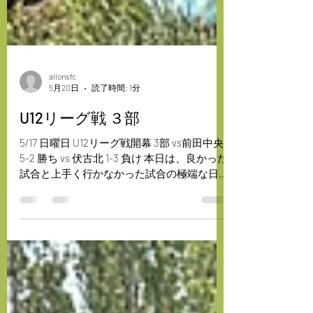
allonsfc
5月20日
読了時間: 1分
U12リーグ戦 ３部
5/17 日曜日 U12リーグ戦開幕 3部 vs前田中央
5-2 勝ち vs 伏古北 1-3 負け 本日は、良かった
試合と上手く行かなかった試合の極端な日と
なりました。 リーグ戦は暫く空くため、こ
の反省を次に活かします。 保護者の皆さ
ま、本日もたくさんの応援ありがとうござい
ました。 【U12選手募集中】 〇手稲区拠点活
動場所 火曜日:手稲山口小学校 木曜日:手稲
中央小学校 〇北区拠点活動場所 水金曜日:和
光小学校 どちらも送迎あり アロンFCでは随