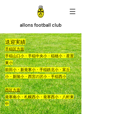
allons football club
送迎実績
手稲区方面
手稲山口小・手稲中央小・稲穂小・星置
東小
前田小・新発寒小・手稲鉄北小・富丘
小・新陵小・西宮の沢小・手稲西小
西区方面
発寒南小・札幌西小・発寒西小・八軒東
中